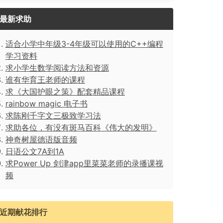
最新求助
适合小学中年级3-4年级可以使用的C++编程
学习资料
求小学生数学阅读方法和资源
谁有华育王老师的课程
求《大国护眼之策》配套精品课程
rainbow magic 电子书
求陈刚千字文三极致学习法
求助各位，有没有斑马百科《伟大的发明》
神奇树屋德语版音频
日语公文7A到1A
求Power Up 剑津app里菜菜老师的录播课视
频
近期献花排行