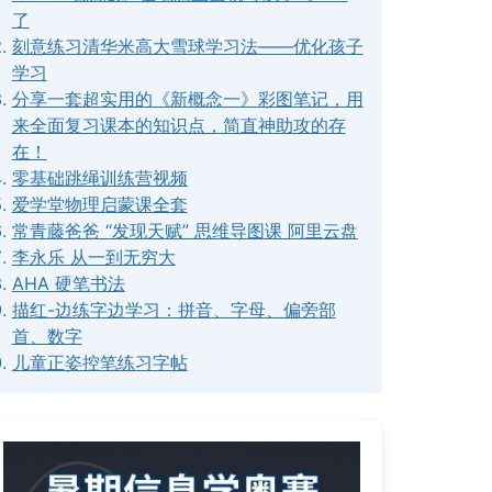
了
刻意练习清华米高大雪球学习法——优化孩子
学习
分享一套超实用的《新概念一》彩图笔记，用
来全面复习课本的知识点，简直神助攻的存
在！
零基础跳绳训练营视频
爱学堂物理启蒙课全套
常青藤爸爸 “发现天赋” 思维导图课 阿里云盘
李永乐 从一到无穷大
AHA 硬笔书法
描红-边练字边学习：拼音、字母、偏旁部
首、数字
儿童正姿控笔练习字帖