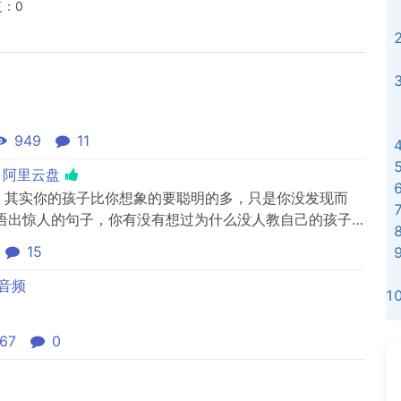
复：0
949
11
 阿里云盘
课，其实你的孩子比你想象的要聪明的多，只是你没发现而
语出惊人的句子，你有没有想过为什么没人教自己的孩子
孩子都是有天赋的，本课程主要是开发孩子的天赋，挖掘
15
子的逻辑思考能力。课程内含有20节思维导图资料。
音频
67
0