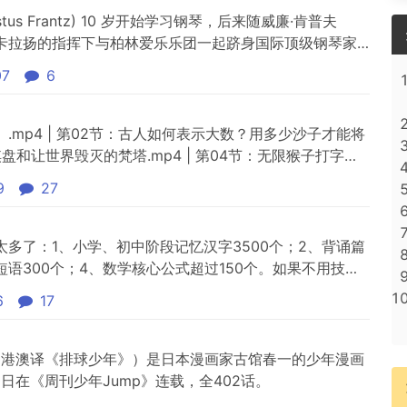
us Frantz) 10 岁开始学习钢琴，后来随威廉·肯普夫
0 年，他在卡拉扬的指挥下与柏林爱乐乐团一起跻身国际顶级钢琴家
斯坦（Leonard Bernstein）指挥的纽约爱乐乐团合
07
6
他指挥家包括卡洛·玛丽亚·朱利尼和鲁...
.mp4 | 第02节：古人如何表示大数？用多少沙子才能将
棋盘和让世界毁灭的梵塔.mp4 | 第04节：无限猴子打字
mp4 | 第06节：直线上的点和平面上的点哪个多？.mp4 |
9
27
多了：1、小学、初中阶段记忆汉字3500个；2、背诵篇
、短语300个；4、数学核心公式超过150个。如果不用技
你的孩子是不是正在经历这些：记不住古诗、课文、文言
6
17
记不牢英语单词、短语边背边忘，记得慢，真正记住的没几
.
，港澳译《排球少年》）是日本漫画家古馆春一的少年漫画
20日在《周刊少年Jump》连载，全402话。