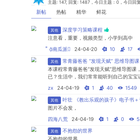
主题: 147, 回复: 1487，今日主题：0，今日回
新帖
热帖
精华
鲜花
深度学习策略课程
其他
注意看，重要，视频类型，小学到高中
 南瓜派
24-04-20
10
17
常青藤爸爸 “发现天赋” 思维导图课
其他
本课程常青藤爸爸“发现天赋”思维导图
已？生活中，我们常常能听到自己的宝宝
就能说出让人惊讶的话呢？那是因为每个
zx
24-04-19
1
40
1549
宝宝的潜力，掌握八大思维方式，提升孩
叶壮 《教出乐观的孩子》电子书＋
其他
图片不会发，
四海八荒
24-04-19
1
0
5
不抱怨的世界
其他
不抱怨的世界