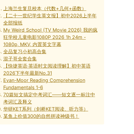
上海兰生复旦校本（代数+几何+函数）
【二十一世纪学生英文报】初中2026上半年
全部报纸
My Weird School (TV Movie 2026) 我的疯
狂学校儿童电影1080P 2026 1h 24m -
1080p, MKV, 内置英文字幕
全品复习小初高合集
混子哥全套合集
【快捷英语·英语时文阅读理解】初中英语
2026下半年最新No.31
Evan-Moor Reading Comprehension
Fundamentals 1-6
70篇短文搞定中考词汇——短文逐一标注中
考词汇及释义
华研KET系列（剑桥KET阅读、听力等）
某鱼上价值300的自然拼读神级书！