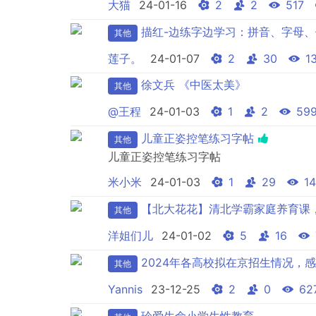
大猫
24-01-16
2
2
517
描红-边练字边学习：拼音、字母
其他
莲子。
24-01-07
2
30
1
徐文兵 《中医太美》
其他
@王程
24-01-03
1
2
59
儿童正姿控笔练习字帖
其他
儿童正姿控笔练习字帖
米小米
24-01-03
1
29
14
【北大花花】清北学霸家庭养育课
其他
洋姐们儿
24-01-02
5
16
2024年各高校拟在京招生情况，
其他
Yannis
23-12-25
2
0
62
珍爱生命小学生性教育