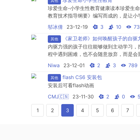
其他
珍爱生命-小学生性教育健康读本珍爱生命
教育技术指导纲要》编写而成的，是让小
保护，使他们懂得珍爱生命。健康教育内
邬冰倩
23-12-19
3
10
73
健康、生长发育与青春期保健、安全应急
具有较强的实用性和可操作性；高年级语言简
《家卫老师》如何唤醒孩子的自驱
其他
内驱力强的孩子往往能够做到主动学习，
程中遇到困难，也不会随意放弃，而是会
的孩子，提升孩子的内驱力必不可少。如
Niwa
23-12-01
2
3
789
flash CS6 安装包
其他
安装后可看flash动画
CMJ🇨🇳
23-11-30
2
0
1
2
3
4
5
6
7