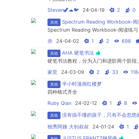
Steven🦖🐢🐦
24-04-19
2
0
Spectrum Reading Workbook
其他
Spectrum Reading Workbook-阅读练习
赤
24-04-02
1
2
698
AHA 硬笔书法
其他
硬笔书法教程，分为入门和进阶两个阶段
家奕
24-03-09
2
33
118
半小时漫画红楼梦
其他
四种格式齐全
Ruby Qian
24-02-12
1
8
没有搞不懂的孩子，只有不会忽悠
其他
独秀阿姨 大钊叔叔
24-01-24
1
JUSTUS FRANTZ钢琴曲
其他