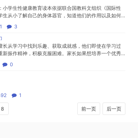
: 小学生性健康教育读本依据联合国教科文组织《国际性
学生从小了解自己的身体器官，知道他们的作用以及如何
容包括五个领域：健康行为与生活方式、疾病预防、心理
1
3
与避险。该读本低年级图文并茂，以图为主，重点突出，
单易懂，插图...
力
擅长从学习中找到乐趣、获取成就感，他们即使在学习过
重新振作精神，积极克服困难。家长如果想培养一个优秀
何提升孩子的自驱力？一起来学习吧！
0
592
1
8
前一页
后一页