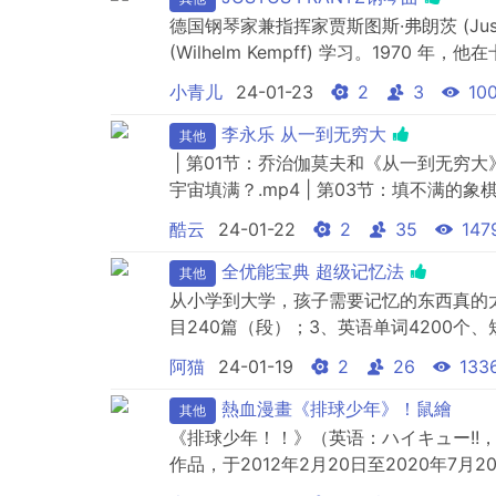
德国钢琴家兼指挥家贾斯图斯·弗朗茨 (Just
(Wilhelm Kempff) 学习。197
之列。1975年，他在美国首演音乐会上与伯恩
小青儿
24-01-23
2
3
10
作，两人还成为终生挚友。 与他合作过的其
李永乐 从一到无穷大
其他
| 第01节：乔治伽莫夫和《从一到无穷大》
宇宙填满？.mp4 | 第03节：填不满的象
机.mp4 | 第05节：神奇的希尔伯特旅店.
酷云
24-01-22
2
35
147
第07节：什么...
全优能宝典 超级记忆法
其他
从小学到大学，孩子需要记忆的东西真的太
目240篇（段）；3、英语单词4200个
巧，孩子很难记住这些庞大的知识点。 
阿猫
24-01-19
2
26
133
文……花费好长时间背，一考试全忘了！
个！记不准公式、方程式，明明背过了，..
熱血漫畫《排球少年》！鼠繪
其他
《排球少年！！》（英语：ハイキュー!!
作品，于2012年2月20日至2020年7月