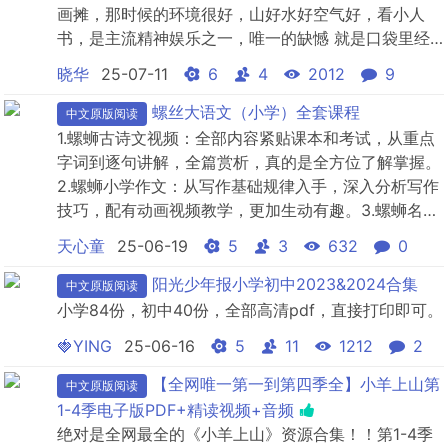
画摊，那时候的环境很好，山好水好空气好，看小人
书，是主流精神娱乐之一，唯一的缺憾 就是口袋里经
常少了那5分钱...，历史的车轮滚了又滚，小时候的记
晓华
25-07-11
6
4
2012
9
忆却越发鲜亮...8000余本 均为有效资源 画面精美 若链
接失效（设了永久，或许会被百度云和谐，请勿着急，
螺丝大语文（小学）全套课程
中文原版阅读
一定会更新的！），请留言或私信，也会时常来更新
1.螺蛳古诗文视频：全部内容紧贴课本和考试，从重点
查...
字词到逐句讲解，全篇赏析，真的是全方位了解掌握。
2.螺蛳小学作文：从写作基础规律入手，深入分析写作
技巧，配有动画视频教学，更加生动有趣。3.螺蛳名著
系列视频：以原创人物形象展示，内容讲解，视频后都
天心童
25-06-19
5
3
632
0
有知识重点，生词学习，让学习名著更加简单，更加深
刻！4.螺蛳视频：讲解有趣，内容集中，画面精美，每
阳光少年报小学初中2023&2024合集
中文原版阅读
课视频结尾都有名师整理的精品习题和讲解，让孩子轻
小学84份，初中40份，全部高清pdf，直接打印即可。
松学习，...
🍓YING
25-06-16
5
11
1212
2
【全网唯一第一到第四季全】小羊上山第
中文原版阅读
1-4季电子版PDF+精读视频+音频
绝对是全网最全的《小羊上山》资源合集！！第1-4季