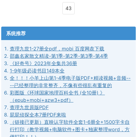
43
系统推荐
查理九世1-27册全pdf，mobi 百度网盘下载
邵鑫名家散文精读-第1季-第2季-第3季-第4季
《好奇号》2023年全集共36册
1-9年级必读书目149本全
全！！！小羊上山第1-4季电子版PDF+精读视频+音频--
--已经整理的非常整齐，不像有些很乱有重复的
彩图版《环球国家地理百科全书 (全10册) 》
（epub+mobi+azw3+pdf）
查理九世原版PDF
屁屁侦探全本7册PDF来啦
（链接已更新）直映认字软件全套1-6册全+1500字卡自
行打印（教学视频+电脑软件+图卡+独家整理word，方
便打印！！）