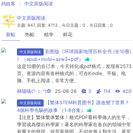
鸡娃客
中文原版阅读
中文原版阅读
主题: 847, 回复: 4713，今日主题：0，今日回复：0
新帖
热帖
精华
鲜花
彩图版《环球国家地理百科全书 (全10册)
中文原版阅读
》（epub+mobi+azw3+pdf）
这是10册的合订本，今天转化成pdf格式，发现有2573
页。资源内容有各种格式的，可在Kindle、平板、电
脑、手机上阅读，非常方便。
林喵喵(^･ｪ･^)🙈
25-08-26
5
114
420
【繁体STEM科普图书】誰改變了世界？
中文原版阅读
4個科學先驅的故事 （1-8合集）
【注意】繁体繁体繁体！格式PDF看科學偉人的生平，
學習成為傑出科學家！著名的科學家在各自的領域中常
有重大的發現，或是新發明，不但改善人類生活，甚至