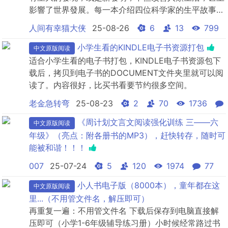
影響了世界發展。每一本介绍四位科学家的生平故事，
共八本。第一集包括：「電磁先驅」法拉第（電學）、
人间有幸猫大侠
25-08-26
6
13
799
「微生物殺手」巴斯德（生物）、「科學的魔法師」愛
迪生（電學）、「鐳的研究者」瑪麗．居禮（化學）第
小学生看的KINDLE电子书资源打包
中文原版阅读
二集包括：「數學與物理的傳說巨人」亞基米德、地動
适合小学生看的电子书打包，KINDLE电子书资源包下
說的提倡者「告...
载后，拷贝到电子书的DOCUMENT文件夹里就可以阅
读了。内容很好，比买书看要节约很多空间。
老金急转弯
25-08-23
2
70
1736
《周计划文言文阅读强化训练 三——六
中文原版阅读
年级》（亮点：附各册书的MP3），赶快转存，随时可
能被和谐！！！
007
25-07-24
5
120
1974
77
小人书电子版（8000本），童年都在这
中文原版阅读
里...（不用管文件名，解压即可）
再重复一遍：不用管文件名 下载后保存到电脑直接解
压即可（小学1-6年级辅导练习册）小时候经常路过书