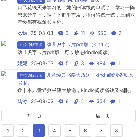
自己花钱买来学习的，她的阅读很简单明了，学习一阵
想来分享下，搜了下群里首发，很值得试一试，三到六
年级都有视频和文档。
kyla
25-03-03
6
11
650
2
幼儿识字卡片pdf版（kindle）
中文原版阅读
幼儿识字卡片pdf版，可以放进kindle阅读。
妮妮
25-03-03
5
3
884
1
儿童经典书籍大放送，kindle阅读省钱又
中文原版阅读
省眼。
数十本儿童经典书籍大放送，kindle阅读省钱又省眼。
陆涛
25-03-03
9
5
554
1
前一页
后一页
1
2
3
4
5
6
7
8
…