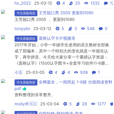
hx_2022
25-03-12
4
20
1332
1
王芳脱口秀 2005 更新到1090
中文原版阅读
王芳脱口秀 2005 ， 更新到1090
tonyybn
25-03-12
5
3
548
0
直映认字卡片视频等
中文原版阅读
2017年开始，小学一年级学生使用的语文教材全部换
成了部编本，其中一个特别大的变化就是一年级先认
字，再学拼音。今天给大家分享一个重磅认字资源：
《直映认字》(1500认字图卡+全套学习软件)1-6册
全，适合3-8岁的小朋友们。“直映认字”把每个汉字都
小五
25-03-05
4
4
939
1
变成了生活中孩子常见、易记忆的图像，依据儿童右脑
强大的图像学习、图像记忆功能而创设的认字课程，将
全网最全，一阅而起 1-6级 分级阅读资料
中文原版阅读
常用的汉字转换成一幅幅生动的、儿童喜闻乐见的卡通
pdf
图片，充...
资料整理的非常整齐。
molly🌸🇦🇺
25-03-04
5
28
1277
自陈怡格-陈怡阅读-首发
中文原版阅读