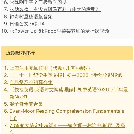
求陈刚千字文三极致学习法
求助各位，有没有斑马百科《伟大的发明》
神奇树屋德语版音频
日语公文7A到1A
求Power Up 剑津app里菜菜老师的录播课视频
近期献花排行
上海兰生复旦校本（代数+几何+函数）
【二十一世纪学生英文报】初中2026上半年全部报纸
全品复习小初高合集
【快捷英语·英语时文阅读理解】初中英语2026下半年最
新No.31
混子哥全套合集
Evan-Moor Reading Comprehension Fundamentals
1-6
70篇短文搞定中考词汇——短文逐一标注中考词汇及释
义