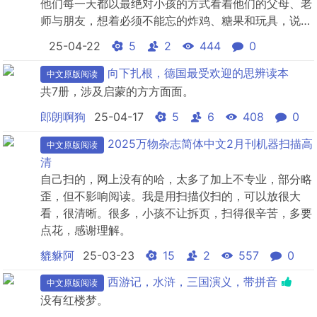
他们每一天都以最绝对小孩的方式看着他们的父母、老
师与朋友，想着必须不能忘的炸鸡、糖果和玩具，说着
小孩口中的“人间真相”，演着小孩与大人的拉拉扯扯。
25-04-22
5
2
444
0
朱德庸的漫画真的很经典。
向下扎根，德国最受欢迎的思辨读本
中文原版阅读
共7册，涉及启蒙的方方面面。
郎朗啊狗
25-04-17
5
6
408
0
2025万物杂志简体中文2月刊机器扫描高
中文原版阅读
清
自己扫的，网上没有的哈，太多了加上不专业，部分略
歪，但不影响阅读。我是用扫描仪扫的，可以放很大
看，很清晰。很多，小孩不让拆页，扫得很辛苦，多要
点花，感谢理解。
貔貅阿
25-03-23
15
2
557
0
西游记，水浒，三国演义，带拼音
中文原版阅读
没有红楼梦。