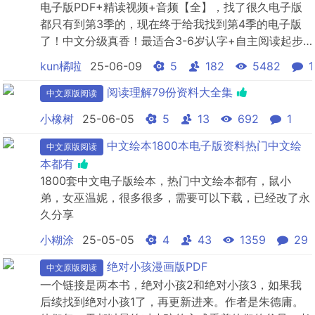
电子版PDF+精读视频+音频【全】，找了很久电子版
都只有到第3季的，现在终于给我找到第4季的电子版
了！中文分级真香！最适合3-6岁认字+自主阅读起步
的中文分级读物！最全的资料分享给大家~
kun橘啦
25-06-09
5
182
5482
1
阅读理解79份资料大全集
中文原版阅读
小橡树
25-06-05
5
13
692
1
中文绘本1800本电子版资料热门中文绘
中文原版阅读
本都有
1800套中文电子版绘本，热门中文绘本都有，鼠小
弟，女巫温妮，很多很多，需要可以下载，已经改了永
久分享
小糊涂
25-05-05
4
43
1359
29
绝对小孩漫画版PDF
中文原版阅读
一个链接是两本书，绝对小孩2和绝对小孩3，如果我
后续找到绝对小孩1了，再更新进来。作者是朱德庸。