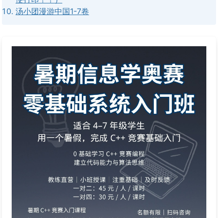
汤小团漫游中国1-7卷